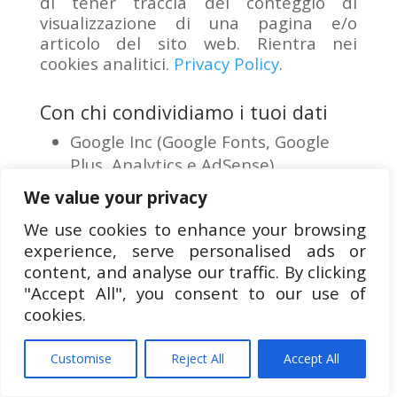
di tener traccia del conteggio di
visualizzazione di una pagina e/o
articolo del sito web. Rientra nei
cookies analitici.
Privacy Policy
.
Con chi condividiamo i tuoi dati
Google Inc (Google Fonts, Google
Plus, Analytics e AdSense)
Facebook Inc (Facebook)
We value your privacy
Twitter, Inc (Twitter)
We use cookies to enhance your browsing
LinkedIn Corporated (LinkedIn)
experience, serve personalised ads or
Cold Brew Labs, Inc (Pinterest)
content, and analyse our traffic. By clicking
"Accept All", you consent to our use of
Per quanto tempo conserviamo i
cookies.
tuoi dati
Se si lascia un commento, il commento
Customise
Reject All
Accept All
e i relativi metadati vengono conservati