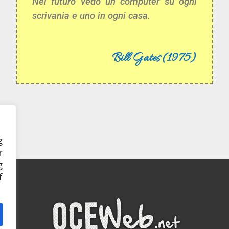
Nel futuro vedo un computer su ogni
scrivania e uno in ogni casa.
Bill Gates (1975)
g
r
g
f