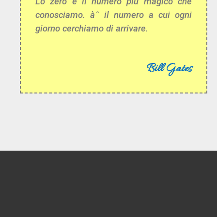
Lo zero è il numero più magico che
conosciamo. àˆ il numero a cui ogni
giorno cerchiamo di arrivare.
Bill Gates