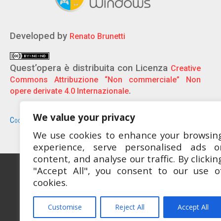
Developed by
Renato Brunetti
Quest’opera è distribuita con Licenza
Creative
Commons Attribuzione “Non commerciale” Non
.
opere derivate 4.0 Internazionale
We value your privacy
–
–
Cookie Policy
Privacy Policy
Disclaimer
We use cookies to enhance your browsin
experience, serve personalised ads o
content, and analyse our traffic. By clickin
"Accept All", you consent to our use o
Ospitato da OCEWeb Network
cookies.
Customise
Reject All
Accept All