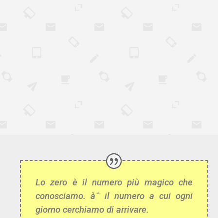
Lo zero è il numero più magico che
conosciamo. àˆ il numero a cui ogni
giorno cerchiamo di arrivare.